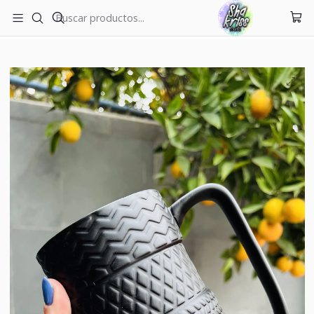
ENVÍOS A TODO CHILE
Inicio
Tazas
Taza Neumático