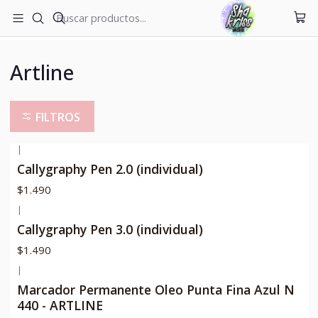
ENVÍOS A TODO CHILE
Inicio
Nuestras marcas
Artline
Artline
FILTROS
|
Callygraphy Pen 2.0 (individual)
$1.490
|
Callygraphy Pen 3.0 (individual)
$1.490
|
Marcador Permanente Oleo Punta Fina Azul N
440 - ARTLINE