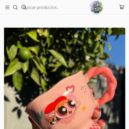
ENVÍOS A TODO CHILE
Inicio
Tazas
Taza Bom Bom Chicas Super Poderosas