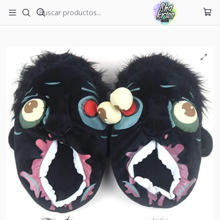
ENVÍOS A TODO CHILE
Inicio
Pantuflas
Pantuflas Zombiee