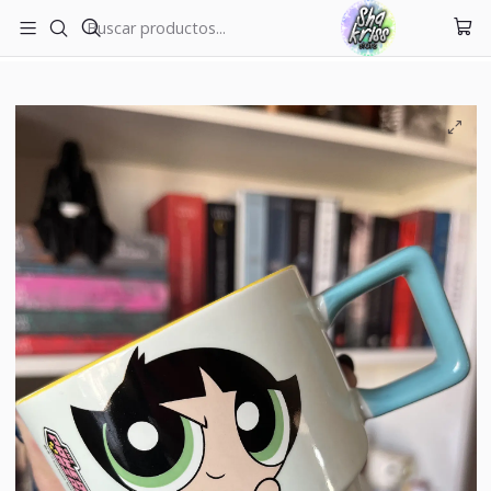
ENVÍOS A TODO CHILE
Inicio
Tazas
Taza Bellota Chicas Súper Poderosas