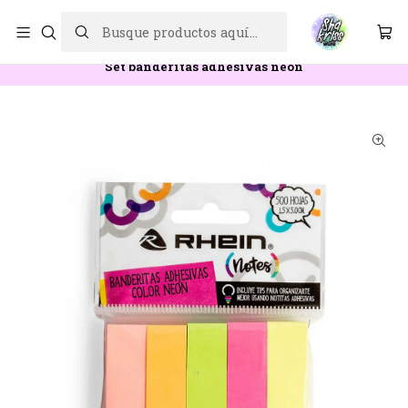
ENVÍOS A TODO CHILE
Inicio
Nuestras marcas
Rhein
Set banderitas adhesivas neón