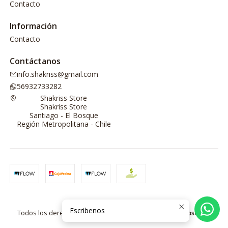
Contacto
Información
Contacto
Contáctanos
info.shakriss@gmail.com
56932733282
Shakriss Store
Shakriss Store
Santiago - El Bosque
Región Metropolitana - Chile
2026 Shakriss Store.
Escribenos
Todos los derechos reservados.
Desarrollado por Jumpseller
.