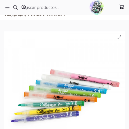
ENVÍOS A TODO CHILE
Inicio
Nuestras marcas
Artline
Callygraphy Pen 2.0 (individual)